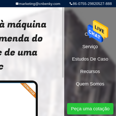
marketing@cnbenky.com
86-0755-29820527-888
 à máquina
omenda do
Casa
Serviço
c de uma
Estudos De Caso
c
Recursos
Quem Somos
Peça uma cotação