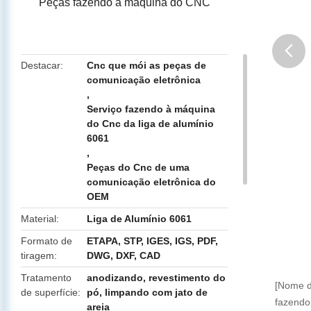
Peças fazendo à máquina do CNC
Destacar
Cnc que mói as peças de
comunicação eletrônica
butto
,
Serviço fazendo à máquina
do Cnc da liga de alumínio
6061
,
Peças do Cnc de uma
comunicação eletrônica do
OEM
Material
Liga de Alumínio 6061
Formato de
ETAPA, STP, IGES, IGS, PDF,
tiragem
DWG, DXF, CAD
Tratamento
anodizando, revestimento do
[Nome d
de superfície
pó, limpando com jato de
fazendo
areia