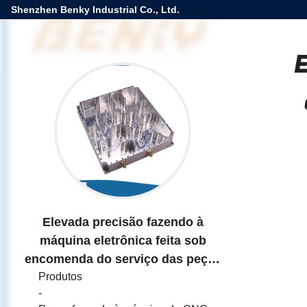
Shenzhen Benky Industrial Co., Ltd.
E
Elevada precisão fazendo à
máquina eletrônica feita sob
encomenda do serviço das peças
do Cnc de uma comunicação/Cnc
Produtos
-