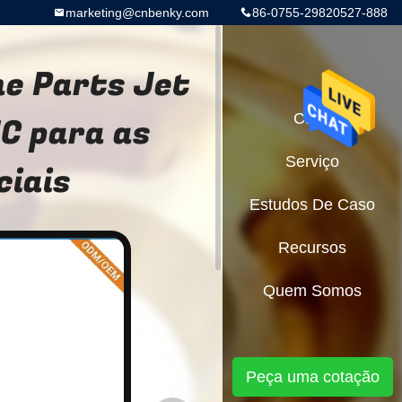
marketing@cnbenky.com
86-0755-29820527-888
ne Parts Jet
NC para as
Casa
Serviço
ciais
Estudos De Caso
Recursos
Quem Somos
Peça uma cotação