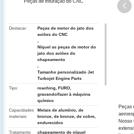
Peças de trituração do CNC
butto
Destacar
Peças de motor do jato dos
aviões do CNC
,
Níquel as peças de motor do
jato dos aviões do
chapeamento
,
Tamanho personalizado Jet
Turbojet Engine Parts
Tipo
roaching, FURO,
gravando/fazer à máquina
químico
Peças d
Capacidades
Metais de alumínio, de
aeroes
materiais
bronze, de bronze, de cobre,
Nosso 
endurecidos
extensi
Tratamento
chapeamento de níquel